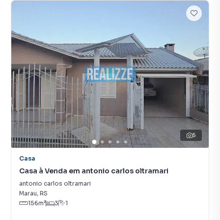
5
Casa
Casa à Venda em antonio carlos oltramari
antonio carlos oltramari
Marau
,
RS
156
m²
3
1