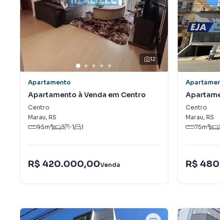
12
Apartamento
Apartame
Apartamento à Venda em Centro
Apartame
Centro
Centro
Marau
,
RS
Marau
,
RS
95
m²
3
1
1
75
m²
R$ 420.000,00
R$ 480
Venda