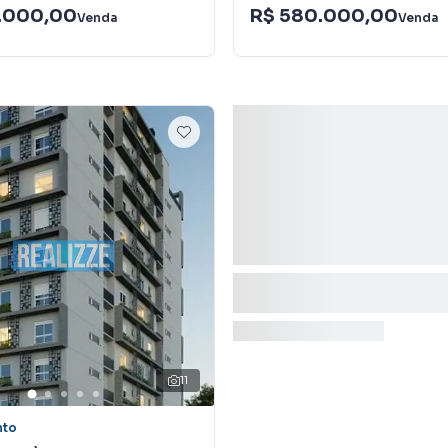
.000,00
R$ 580.000,00
Venda
Venda
11
nto