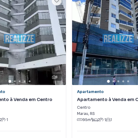
8
nto
Apartamento
nto à Venda em Centro
Apartamento à Venda em 
Centro
Marau
,
RS
2
1
95
m²
2
1
1