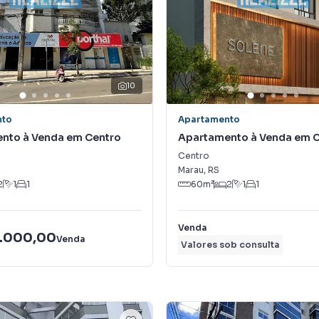
10
nto
Apartamento
nto à Venda em Centro
Apartamento à Venda em 
Centro
Marau
,
RS
2
1
1
60
m²
2
1
1
Venda
.000,00
Venda
Valores sob consulta