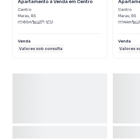
Apartamento à Venda em Centro
Apartame
Centro
Centro
Marau
,
RS
Marau
,
RS
85
m²
2
1
1
44
m²
1
Venda
Venda
Valores sob consulta
Valores s