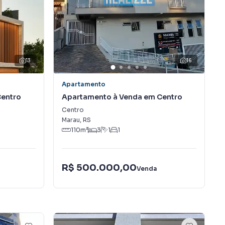
13
16
Apartamento
Centro
Apartamento à Venda em Centro
Centro
Marau
,
RS
110
m²
3
1
1
R$ 500.000,00
Venda