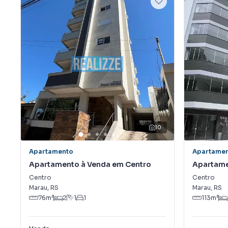
10
Apartamento
Apartame
Apartamento à Venda em Centro
Apartame
Centro
Centro
Marau
,
RS
Marau
,
RS
76
m²
2
1
1
113
m²