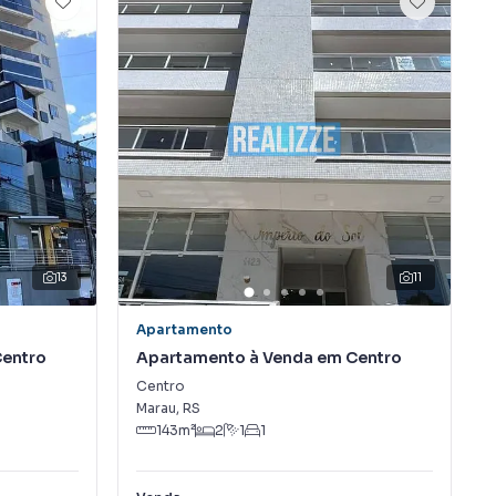
13
11
Apartamento
Centro
Apartamento à Venda em Centro
Centro
Marau
,
RS
143
m²
2
1
1