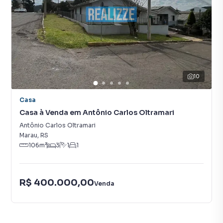
10
Casa
Casa à Venda em Antônio Carlos Oltramari
Antônio Carlos Oltramari
Marau
,
RS
106
m²
3
1
1
R$ 400.000,00
Venda