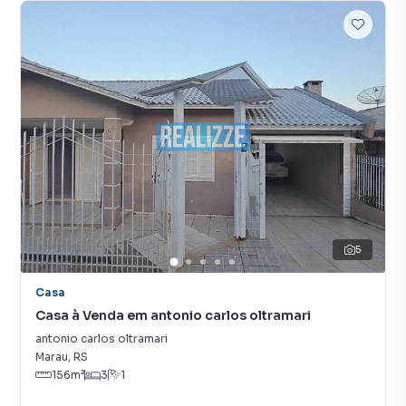
5
Casa
Casa à Venda em antonio carlos oltramari
antonio carlos oltramari
Marau
,
RS
156
m²
3
1