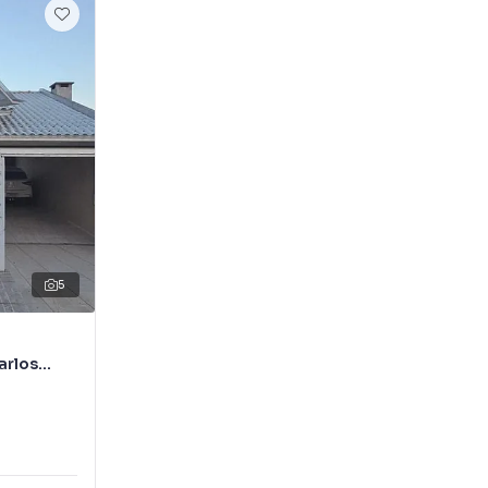
5
arlos