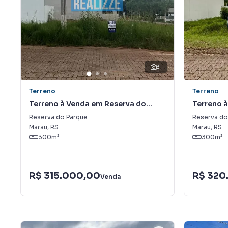
3
Terreno
Terreno
Terreno à Venda em Reserva do
Terreno 
Parque
Parque
Reserva do Parque
Reserva do
Marau
,
RS
Marau
,
RS
300
m²
300
m²
R$ 315.000,00
R$ 320
Venda