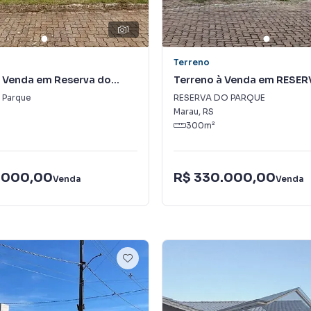
1
Terreno
à Venda em Reserva do
Terreno à Venda em RESE
PARQUE
 Parque
RESERVA DO PARQUE
Marau
,
RS
300
m²
.000,00
R$ 330.000,00
Venda
Venda