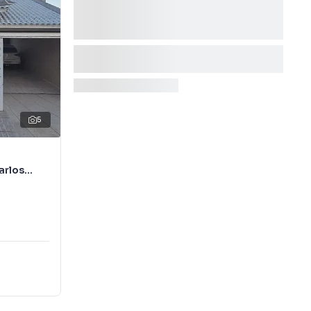
5
arlos