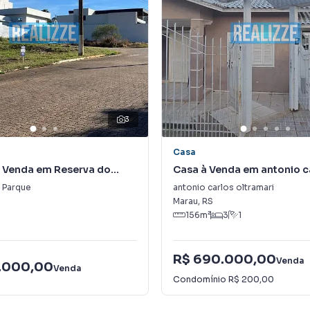
3
Casa
à Venda em Reserva do
Casa à Venda em antonio c
oltramari
 Parque
antonio carlos oltramari
Marau
,
RS
156
m²
3
1
R$ 690.000,00
Venda
.000,00
Venda
Condomínio
R$ 200,00