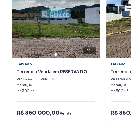
1
Terreno
Terreno
Terreno à Venda em RESERVA DO
Terreno 
PARQUE
Parque
RESERVA DO PARQUE
Reserva do
Marau
,
RS
Marau
,
RS
300
m²
300
m²
R$ 350.000,00
R$ 350
Venda