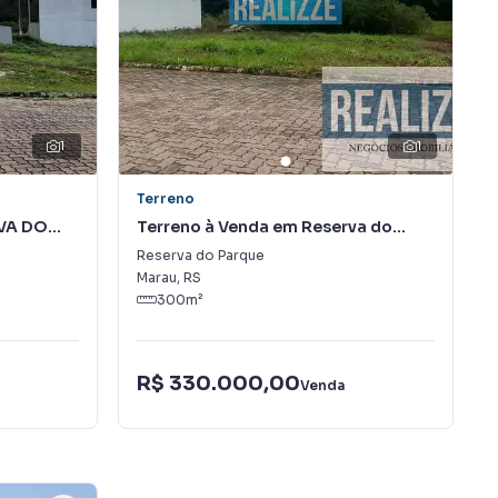
1
1
Terreno
RVA DO
Terreno à Venda em Reserva do
Parque
Reserva do Parque
Marau
,
RS
300
m²
R$ 330.000,00
Venda