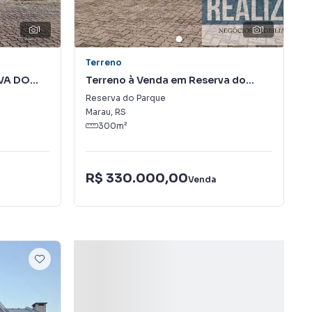
1
1
Terreno
RVA DO
Terreno à Venda em Reserva do
Parque
Reserva do Parque
Marau
,
RS
300
m²
R$ 330.000,00
Venda