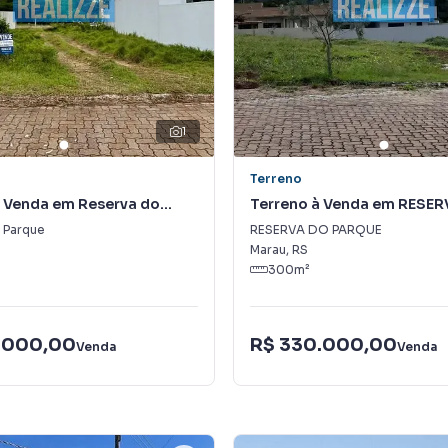
1
Terreno
à Venda em Reserva do
Terreno à Venda em RESE
PARQUE
 Parque
RESERVA DO PARQUE
Marau
,
RS
300
m²
.000,00
R$ 330.000,00
Venda
Venda