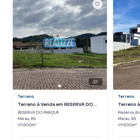
1
Terreno
Terreno
Terreno à Venda em RESERVA DO
Terreno 
PARQUE
Parque
RESERVA DO PARQUE
Reserva do
Marau
,
RS
Marau
,
RS
300
m²
300
m²