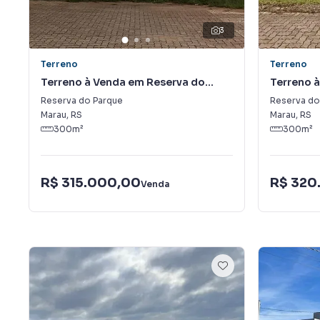
3
Terreno
Terreno
Terreno à Venda em Reserva do
Terreno 
Parque
Parque
Reserva do Parque
Reserva do
Marau
,
RS
Marau
,
RS
300
m²
300
m²
R$ 315.000,00
R$ 320
Venda