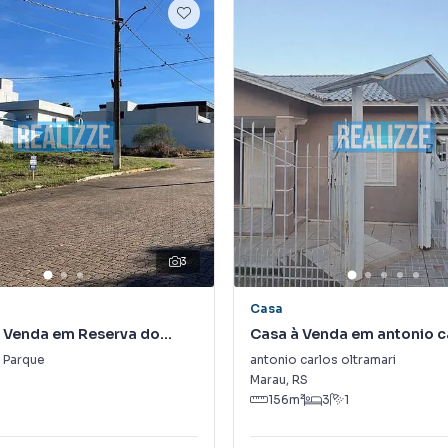
3
Casa
à Venda em Reserva do
Casa à Venda em antonio c
oltramari
 Parque
antonio carlos oltramari
Marau
,
RS
156
m²
3
1