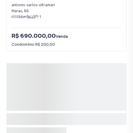
antonio carlos oltramari
Marau
,
RS
156
m²
3
1
R$ 690.000,00
Venda
Condomínio
R$ 200,00