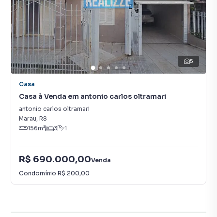
5
Casa
Casa à Venda em antonio carlos oltramari
antonio carlos oltramari
Marau
,
RS
156
m²
3
1
R$ 690.000,00
Venda
Condomínio
R$ 200,00