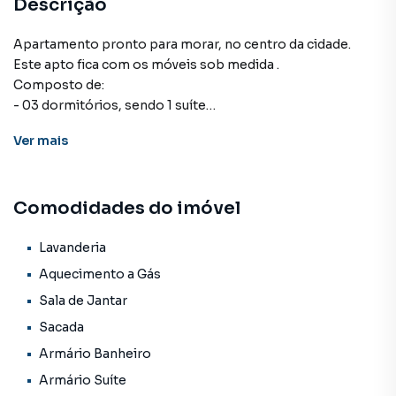
Aquecimento a Gás
Descrição
Salão de Festas
Apartamento pronto para morar, no centro da cidade.
Este apto fica com os móveis sob medida .
Elevador
Composto de:
- 03 dormitórios, sendo 1 suíte
Churrasqueira
- 01 banheiro
Ver
mais
- 01 vaga de garagem dupla
- 01 sala
- 01 lavabo
Comodidades do imóvel
- 01 sacada
- 01 cozinha
Edifício tem elevador e salão de festas.
Lavanderia
Aquecimento a Gás
Agende uma visita e venha conferir.
Sala de Jantar
Sacada
Apartamento para Venda em região valorizada do bairro
Armário Banheiro
Centro, em Marau. Não encontrou o que procurava ou
Armário Suíte
deseja mais informações sobre Apartamento em Marau?