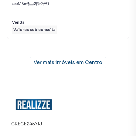
126
m²
3
2
1
Venda
Valores sob consulta
Ver mais imóveis em
Centro
CRECI:
24571J