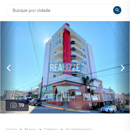
19
Início
Marau
Centro
Apartamento