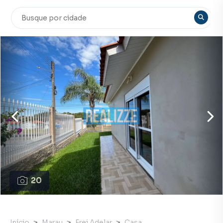
20
Início
Marau
Frei Adelar
Casa