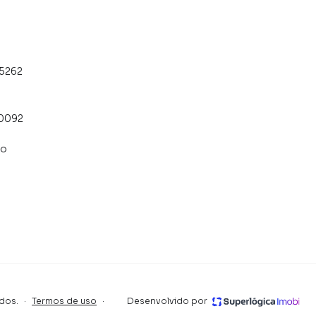
-5262
-0092
co
dos.
·
Termos de uso
·
Desenvolvido por