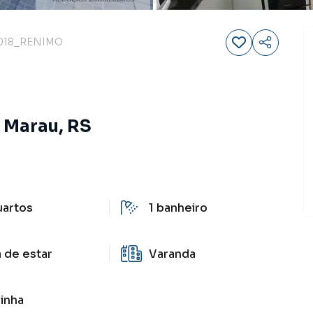
018_RENIMO
, Marau, RS
uartos
1
banheiro
a de estar
Varanda
inha