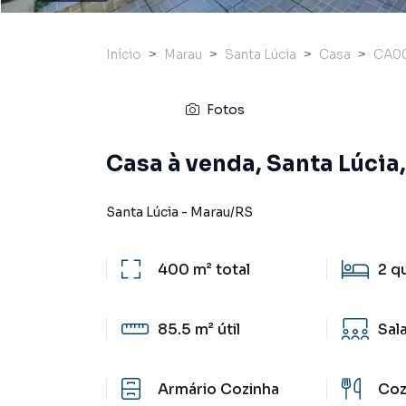
Início
Marau
Santa Lúcia
Casa
CA0
Fotos
Casa à venda, Santa Lúcia
Santa Lúcia
-
Marau
/
RS
400 m²
total
2
q
85.5 m²
útil
Sal
Armário Cozinha
Coz