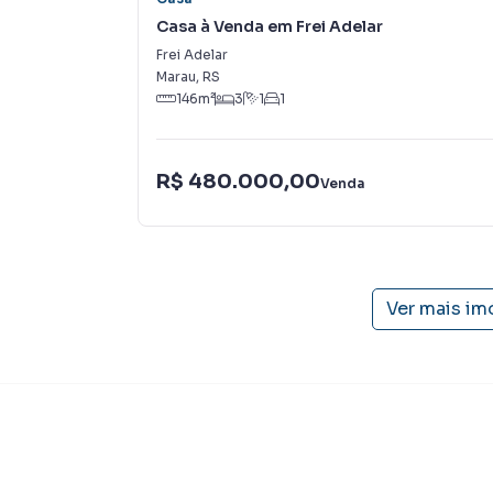
Casa à Venda em Frei Adelar
Frei Adelar
Marau
,
RS
146
m²
3
1
1
R$ 480.000,00
Venda
Ver mais im