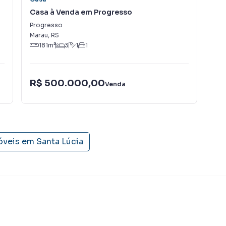
Casa à Venda em Progresso
Cas
Progresso
Jar
Marau
,
RS
Mar
181
m²
3
1
1
R$ 500.000,00
R$
Venda
óveis em
Santa Lúcia